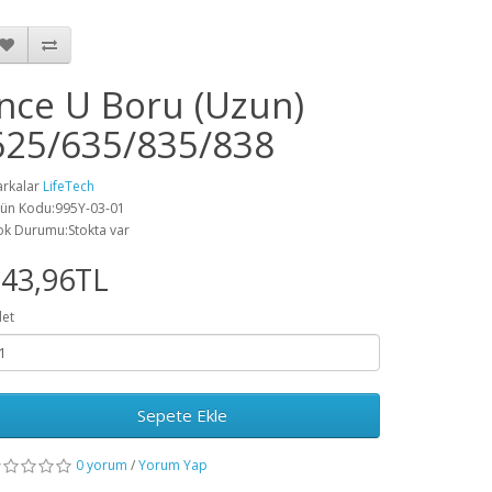
İnce U Boru (Uzun)
625/635/835/838
rkalar
LifeTech
ün Kodu:995Y-03-01
ok Durumu:Stokta var
243,96TL
et
Sepete Ekle
0 yorum
/
Yorum Yap