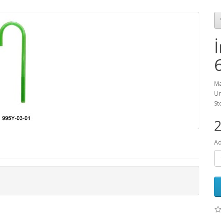
Ma
Ür
St
Ad