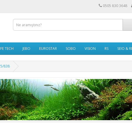
0505 830 3648
IFE TECH
JEBO
EUROSTAR
SOBO
VISION
RS
SEIO & R
35/838