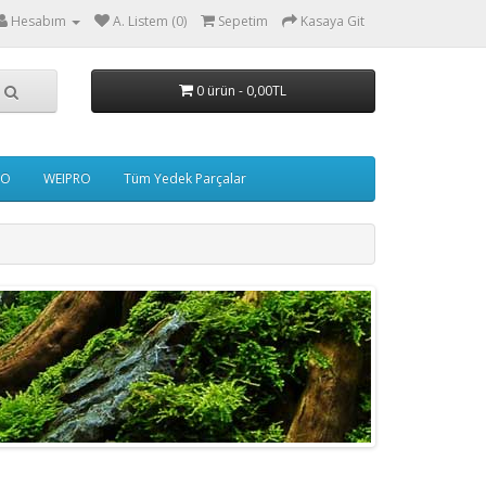
Hesabım
A. Listem (0)
Sepetim
Kasaya Git
0 ürün - 0,00TL
IO
WEIPRO
Tüm Yedek Parçalar