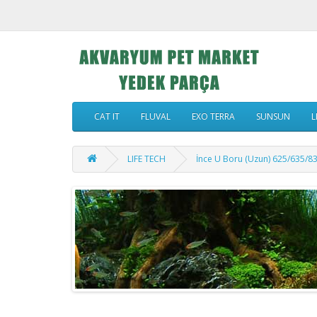
CAT IT
FLUVAL
EXO TERRA
SUNSUN
L
LIFE TECH
İnce U Boru (Uzun) 625/635/8