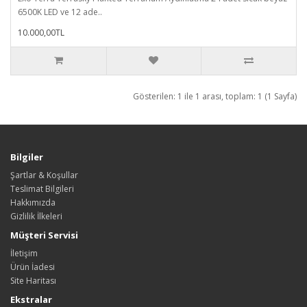
6500K LED ve 12 ade..
10.000,00TL
Gösterilen: 1 ile 1 arası, toplam: 1 (1 Sayfa)
Bilgiler
Şartlar & Koşullar
Teslimat Bilgileri
Hakkımızda
Gizlilik İlkeleri
Müşteri Servisi
İletişim
Ürün İadesi
Site Haritası
Ekstralar