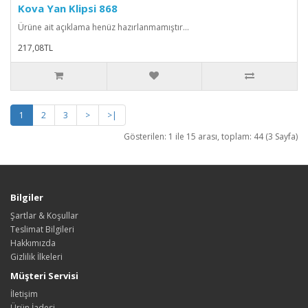
Kova Yan Klipsi 868
Ürüne ait açıklama henüz hazırlanmamıştır...
217,08TL
1
2
3
>
>|
Gösterilen: 1 ile 15 arası, toplam: 44 (3 Sayfa)
Bilgiler
Şartlar & Koşullar
Teslimat Bilgileri
Hakkımızda
Gizlilik İlkeleri
Müşteri Servisi
İletişim
Ürün İadesi