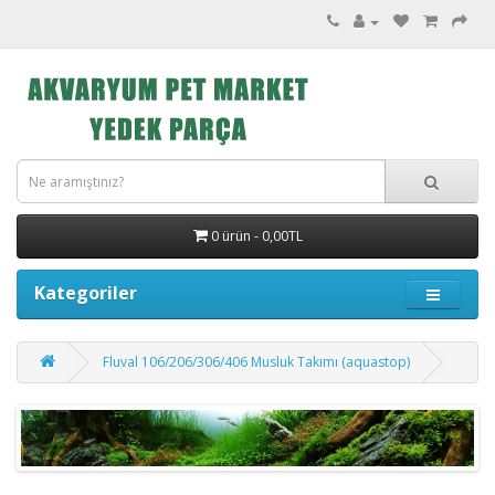
0 ürün - 0,00TL
Kategoriler
Fluval 106/206/306/406 Musluk Takımı (aquastop)