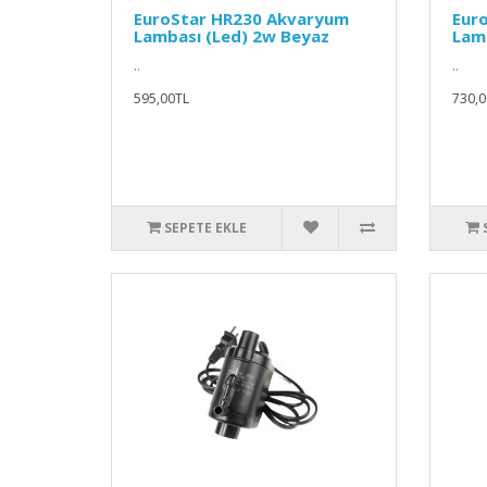
EuroStar HR230 Akvaryum
Eur
Lambası (Led) 2w Beyaz
Lamb
..
..
595,00TL
730,0
SEPETE EKLE