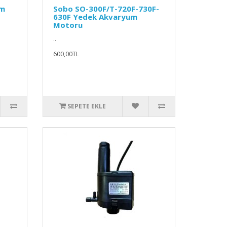
um
Sobo SO-300F/T-720F-730F-
630F Yedek Akvaryum
Motoru
..
600,00TL
SEPETE EKLE