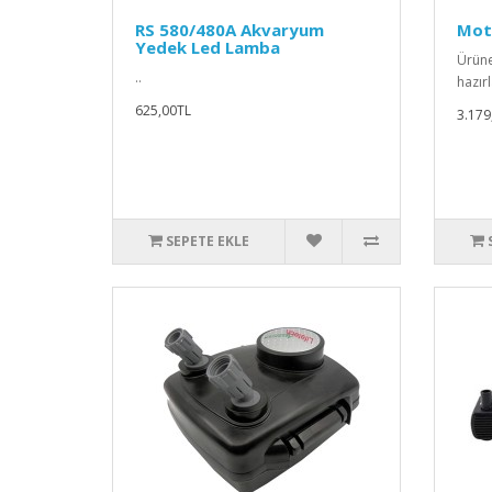
RS 580/480A Akvaryum
Mot
Yedek Led Lamba
Ürüne
..
hazır
625,00TL
3.179
SEPETE EKLE