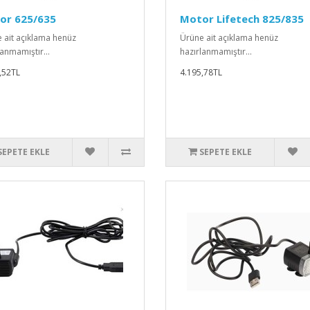
or 625/635
Motor Lifetech 825/835
 ait açıklama henüz
Ürüne ait açıklama henüz
lanmamıştır...
hazırlanmamıştır...
,52TL
4.195,78TL
SEPETE EKLE
SEPETE EKLE