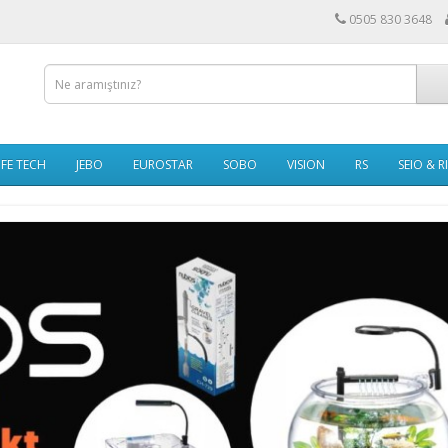
0505 830 3648
IFE TECH
JEBO
EUROSTAR
SOBO
VISION
RS
SEIO & R