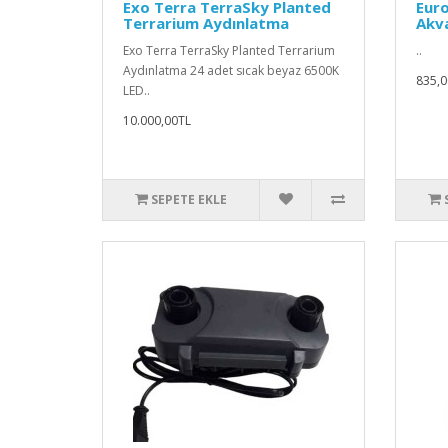
Exo Terra TerraSky Planted
Euro
Terrarium Aydınlatma
Akv
Exo Terra TerraSky Planted Terrarium
..
Aydınlatma 24 adet sıcak beyaz 6500K
835,0
LED..
10.000,00TL
SEPETE EKLE