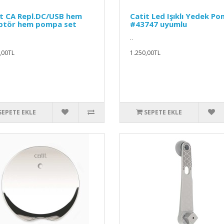
it CA Repl.DC/USB hem
Catit Led Işıklı Yedek P
ptör hem pompa set
#43747 uyumlu
..
,00TL
1.250,00TL
SEPETE EKLE
SEPETE EKLE