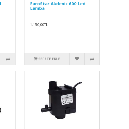
d
EuroStar Akdeniz 600 Led
Lamba
..
1.150,00TL
SEPETE EKLE