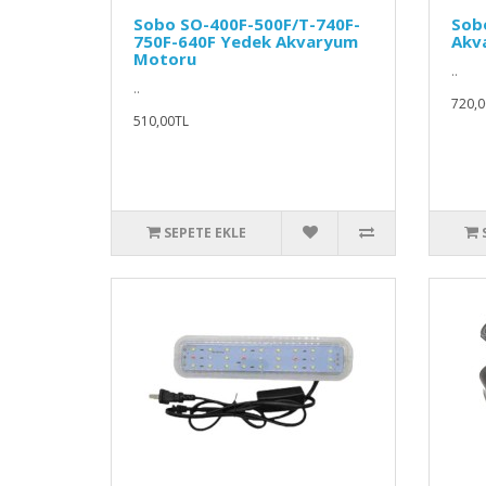
Sobo SO-400F-500F/T-740F-
Sob
750F-640F Yedek Akvaryum
Akv
Motoru
..
..
720,0
510,00TL
SEPETE EKLE