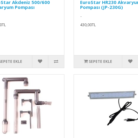
Star Akdeniz 500/600
EuroStar HR230 Akvary
aryum Pompası
Pompası (JP-230G)
..
0TL
430,00TL
SEPETE EKLE
SEPETE EKLE