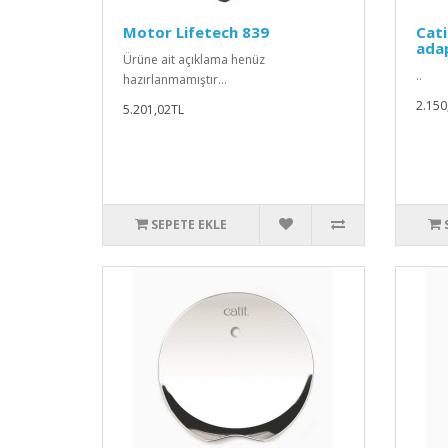
Motor Lifetech 839
Cat
ada
Ürüne ait açıklama henüz
..
hazırlanmamıştır...
2.150
5.201,02TL
SEPETE EKLE