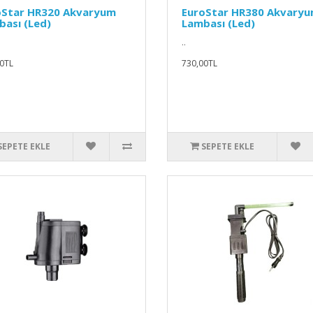
oStar HR320 Akvaryum
EuroStar HR380 Akvary
ası (Led)
Lambası (Led)
..
0TL
730,00TL
SEPETE EKLE
SEPETE EKLE