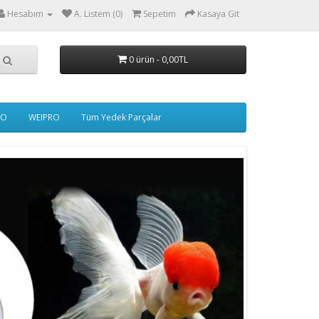
Hesabım
A. Listem (0)
Sepetim
Kasaya Git
0 ürün - 0,00TL
IO
WEIPRO
Tüm Yedek Parçalar