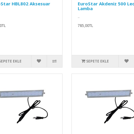
oStar HBL802 Aksesuar
EuroStar Akdeniz 500 Le
Lamba
..
0TL
785,00TL
SEPETE EKLE
SEPETE EKLE