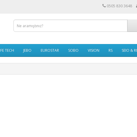
0505 830 3648
IFE TECH
JEBO
EUROSTAR
SOBO
VISION
RS
SEIO & R