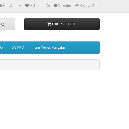
Hesabım
A. Listem (0)
Sepetim
Kasaya Git
0 ürün - 0,00TL
IO
WEIPRO
Tüm Yedek Parçalar